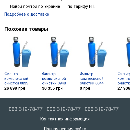
Уникальная возможность проведения до 9 стадий
Новой почтой по Украине — по тарифу НП.
регенерации и их производительность.
Подробнее о доставке
Дисплей сигнализирует о технической неисправности
системы.
Похожие товары
Экономичный расход соли и функция подачи сигнала при
отсутствии соли в соляном баке.
Устойчивость к реагентам.
Возможность просматривать сохранённую информацию
о работе фильтра.
Данная система комплектуется солевым баком на 200 л,
что даёт возможность забыть на время о обслуживании
Фильтр
Фильтр
Фильтр
Фильт
системы.
комплексной
комплексной
комплексной
компл
очистки 0835
очистки 0948
очистки 0844
очистк
26 899 грн
30 355 грн
0 грн
27 936
*Все зависит от качества входящей воды на фильтр и от 
063 312-78-77
096 312-78-77
066 312-78-77
Контактная информация
Полная версия сайта