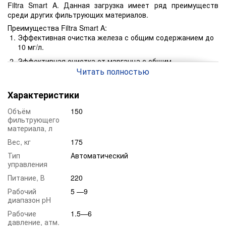
Filtra Smart A. Данная загрузка имеет ряд преимуществ
среди других фильтрующих материалов.
Преимущества Filtra Smart A:
Эффективная очистка железа с общим содержанием до
10 мг/л.
Эффективная очистка от марганца с общим
содержанием до 5 мг/л.
Читать полностью
Удаления и очистка от солей жёсткости с общим
Характеристики
содержанием в воде до 10 мг-экв/л.
Очистка от органических загрязнений до 10 мг/л.
Объём
150
фильтрующего
Работает эффективно при общем солесодержанием в
материала, л
воде не более 3500 мг/л.
Вес, кг
175
Имеет широкий рабочий диапазон ph: 5-9.
Тип
Автоматический
Имеет широкий спектр применения.
управления
Имеет уникальный состав высококачественных
Питание, В
220
фильтрующих материалов.
Рабочий
5 —9
Срок работы фильтрующего элемента до 7 лет*.
диапазон pH
Данная загрузка применяется в следующих отраслях:
Рабочие
1.5—6
Для эффективной водоподготовки домов и коттеджей.
давление, атм.