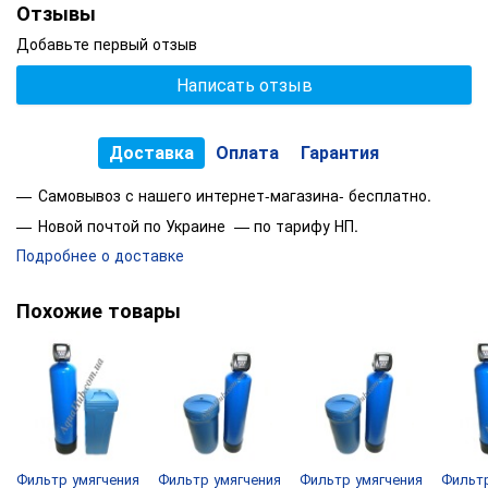
Отзывы
Данная система комплектуется солевым баком на 70 л, что
даёт возможность забыть на время о обслуживании
Добавьте первый отзыв
системы.
Написать отзыв
*Все зависит от качества входящей воды на фильтр и от 
Доставка
Оплата
Гарантия
Самовывоз с нашего интернет-магазина- бесплатно.
Новой почтой по Украине — по тарифу НП.
Подробнее о доставке
Похожие товары
Фильтр умягчения
Фильтр умягчения
Фильтр умягчения
Фильтр