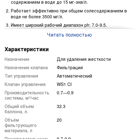
содержанием в воде до 15 мг-экв/л.
Работает эффективно при общем солесодержанием в
воде не более 3500 мг/л.
Имеет широкий рабочий диапазон ph: 7.0-9.5.
Имеет широкий спектр применения.
Читать полностью
Имеет уникальный состав высококачественных
фильтрующих материалов.
Характеристики
Срок работы фильтрующего элемента до 7 лет*.
Назначение
Для удаления жесткости
Данная загрузка применяется в следующих отраслях:
Назначение клапана
Фильтрация
Для эффективной водоподготовки домов и коттеджей.
Тип управления
Автоматический
В фармацевтической отрасли.
Клапан управления
WS1 CI
В пищевой промышленности.
Производительность
0.7—0.9
Для предварительной подготовки воды для теплосетей и
системы, м³/час
котлов.
Общий объем
32.3
Для подготовки воды для систем обратного осмоса.
баллона, л.
Засыпка Jacobi Resinex KW-8 –это эффективный и
Объём
20
безопасный фильтрующий материал. Он сочетает в себе
фильтрующего
материала, л
ионообменную смолу мирового производителя. Качество
очистки воды остаётся эффективным на протяжении всего
Производительность,
0,7-0,9