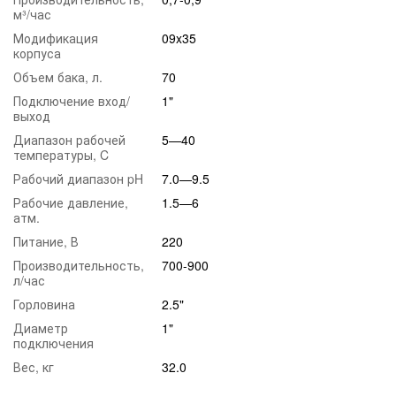
срока эксплуатации. Система 0935 комплектуется
м³/час
профессиональным и высококачественным автоматическим
Модификация
09x35
контроллером управления Clack WS 1 CI. Данный
корпуса
контроллер обладает больших функционалом функций и
Объем бака, л.
70
возможностей.
Преимущества контроллера Clack WS 1 CI:
Подключение вход/
1"
выход
Надёжность конструкции и простота в управлении.
Диапазон рабочей
5—40
Возможность просматривать информации в “реальном
температуры, C
времени” о потоке воды, объёме и времени до
следующей регенерации.
Рабочий диапазон pH
7.0—9.5
Экономичность расхода электроэнергии.
Рабочие давление,
1.5—6
атм.
Уникальная возможность проведения до 9 стадий
регенерации и их производительность.
Питание, В
220
Дисплей сигнализирует о технической неисправности
Производительность,
700-900
л/час
системы.
Горловина
2.5"
Экономичный расход соли и функция подачи сигнала при
отсутствии соли в соляном баке.
Диаметр
1"
подключения
Устойчивость к реагентам.
Вес, кг
32.0
Возможность просматривать сохранённую информацию
о работе фильтра.