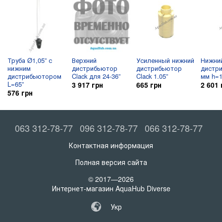
Труба Ø1,05” с
Верхний
Усиленный нижний
Нижни
нижним
дистрибьютор
дистрибьютор
дистр
дистрибьютором
Clack для 24-36”
Clack 1.05”
мм h=
L=65”
3 917 грн
665 грн
2 601 
576 грн
063 312-78-77
096 312-78-77
066 312-78-77
Контактная информация
Полная версия сайта
© 2017—2026
Интернет-магазин AquaHub Diverse
Укр