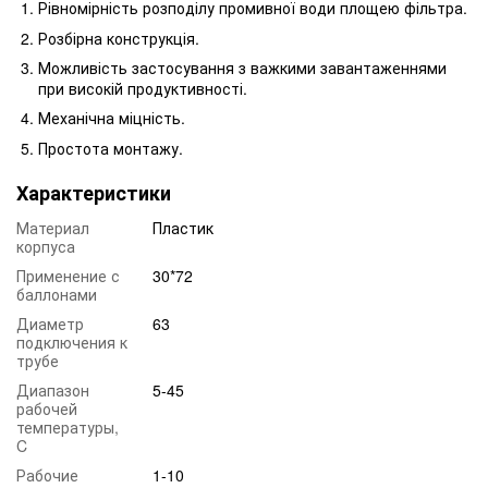
Рівномірність розподілу промивної води площею фільтра.
Розбірна конструкція.
Можливість застосування з важкими завантаженнями
при високій продуктивності.
Механічна міцність.
Простота монтажу.
Характеристики
Материал
Пластик
корпуса
Применение с
30*72
баллонами
Диаметр
63
подключения к
трубе
Диапазон
5-45
рабочей
температуры,
C
Рабочие
1-10