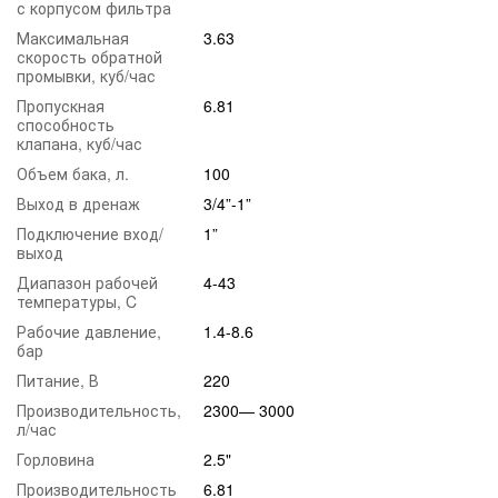
с корпусом фильтра
Возможность просматривать сохраненную информацию
Максимальная
3.63
о работе фильтра.
скорость обратной
промывки, куб/час
Пропускная
6.81
способность
клапана, куб/час
Объем бака, л.
100
Выход в дренаж
3/4”-1”
Подключение вход/
1”
выход
Диапазон рабочей
4-43
температуры, C
Рабочие давление,
1.4-8.6
бар
Питание, В
220
Производительность,
2300— 3000
л/час
Горловина
2.5"
Производительность
6.81