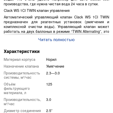
производства, где нужна чистая вода 24 часа в сутки.
Clack WS 1CI TWIN клапан управления
Автоматический управляющий клапан Clack WS 1CI TWIN
предназначен для реагентных установок (умягчения и
комплексной очистки воды). Управляющий клапан может
работать на двух баллоных в режиме “TWIN Alternating”, это
предусматривает то, что один корпус работает, а второй в
Читать полностью
режиме регенерации или ожидания.
Преимущества:
Характеристики
Надёжность конструкции и простота в управлении.
Возможность просматривать информации в “реальном
Материал корпуса
Норил
времени” о потоке воды и времени до следующей
Назначение клапана
Умягчение
регенерации.
Производительность
2.3—3.0
Устанавливается на два баллоных корпуса.
системы, м³/час
Экономичность расхода электроэнергии.
Объём
125
фильтрующего
Уникальная возможность проведения до 9 стадий
материала, л
регенерации и их производительность.
Производительность,
3.0
Дисплей сигнализирует о технической неисправности
м³/час
системы.
Диаметр соединения
2.5”
Устойчивость к реагентам.